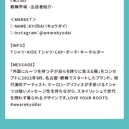
《第２回》
鶴舞市場 -出店者紹介-
＜MARKET＞
▷NAME：KYŌDAI（キョウダイ）
▷Instagram：@wearekyodai
【INFO】
Tシャツ・KIDS Tシャツ・CAP・ポーチ・キーホルダー
【MESSAGE】
「外国にルーツを持つ子が自らを誇りに思える服」をコンセ
プトに2022年9月、名古屋・鶴舞でスタートしたブランド。 現
代美術アーティスト、マーロン・グリフィスが手掛けるTシャ
ツは強いメッセージ性を持ちながら、スタイリッシュで世代
を問わず着られるデザインです。LOVE YOUR ROOTS.
#wearekyōdai