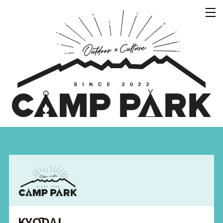
KYŌDAI