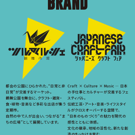
BRAND
都会の公園にひらかれた、“日常と非
Craft × Culture × Music ― 日本
日常”が交差するマーケット。
の手仕事とカルチャーが交差するフェ
鶴舞公園を舞台に、クラフト・雑貨・
スティバル。
食・植物・音楽など多彩な出店が集う
伝統工芸・アート・音楽・ライフスタイ
定期市。
ルがクロスオーバーする空間で、
自然の中で人が出会い、つながる“ま
“日本のものづくり”の魅力を現代の
ちの広場”として展開しています。
感性とともに体感。
文化の継承、地域の活性化、新たな創
造のきっかけを育む、