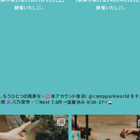
開催いたし〼。
開催いたし〼。
、もうひとつの風景を
・
本アカウント復活！
@campparkworld を
巧祭
八乃夜市
・
▽Next
7,8月→猛暑休み
9/26-27⇨