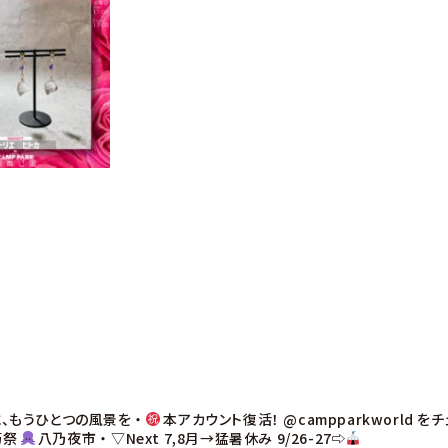
、もうひとつの風景を
・
本アカウント復活！
@campparkworld を
巧祭
八乃夜市
・
▽Next
7,8月→猛暑休み
9/26-27⇨