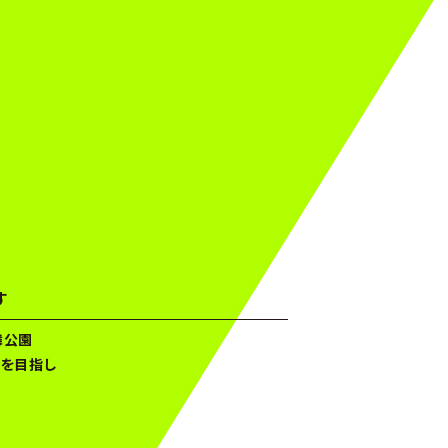
す
舞公園
とを目指し