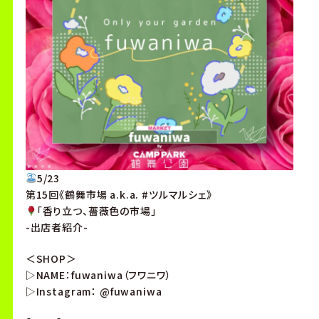
5/23
第15回《鶴舞市場 a.k.a. #ツルマルシェ》
「香り立つ、薔薇色の市場」
-出店者紹介-
＜SHOP＞
▷NAME：fuwaniwa（フワニワ）
▷Instagram： @fuwaniwa