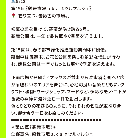
5/23
第15回《鶴舞市場 a.k.a. #ツルマルシェ》
「香り立つ、薔薇色の市場。」
初夏の光を受けて、薔薇が咲き誇る5月。
鶴舞公園は、一年で最も華やぐ季節を迎えます。
第15回は、春の都市緑化推進運動期間中に開催。
期間中は毎週末、お花と公園を楽しむ多彩な催しが行わ
れ、鶴舞公園は一年でもっとも華やぐ季節を迎えます。
正面広場から続くヒマラヤスギ並木から噴水塔南側へと広
がる賑わいのエリアを舞台に、心地の良い音楽とともに、ク
ラフト・植物・ワークショップ、フードなど、多彩なモノ・コトが
薔薇の季節に溶け込む一日を創出します。
色とりどりの花びらのように、それぞれの個性が重なり合
い、響き合う一日をお楽しみください。
==============================
✴︎第15回《鶴舞市場》✴︎
◎催事名：鶴舞市場 a.k.a. #ツルマルシェ