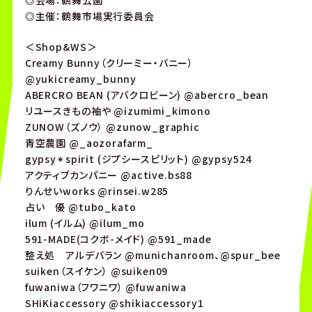
◎会場：鶴舞公園
◎主催：鶴舞市場実行委員会
＜Shop&WS＞
Creamy Bunny（クリーミー・バニー）
@yukicreamy_bunny
ABERCRO BEAN (アバクロビーン) @abercro_bean
リユースきもの袖や @izumimi_kimono
ZUNOW（ズノウ） @zunow_graphic
青空農園 @_aozorafarm_
gypsy✴︎spirit (ジプシースピリット) @gypsy524
アクティブカンパニー @active.bs88
りんせいworks @rinsei.w285
占い 優 @tubo_kato
ilum (イルム) @ilum_mo
591-MADE(コクボ-メイド) @591_made
整え処 アルデバラン @munichanroom、@spur_bee
suiken（スイケン） @suiken09
fuwaniwa（フワニワ） @fuwaniwa
SHiKiaccessory @shikiaccessory1