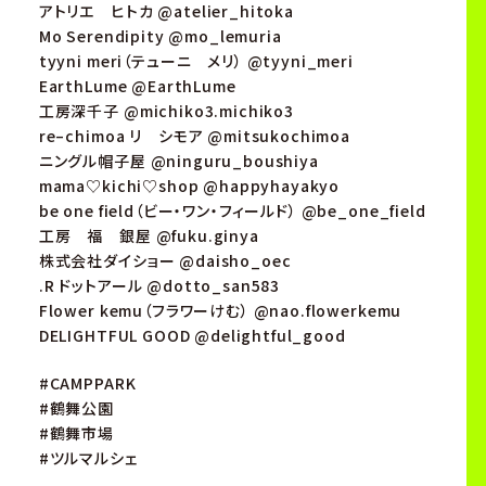
アトリエ ヒトカ @atelier_hitoka
Mo Serendipity @mo_lemuria
tyyni meri（テューニ メリ） @tyyni_meri
EarthLume @EarthLume
工房深千子 @michiko3.michiko3
re–chimoa リ シモア @mitsukochimoa
ニングル帽子屋 @ninguru_boushiya
mama♡kichi♡shop @happyhayakyo
be one field（ビー・ワン・フィールド） @be_one_field
工房 福 銀屋 @fuku.ginya
株式会社ダイショー @daisho_oec
.R ドットアール @dotto_san583
Flower kemu（フラワーけむ） @nao.flowerkemu
DELIGHTFUL GOOD @delightful_good
#CAMPPARK
#鶴舞公園
#鶴舞市場
#ツルマルシェ