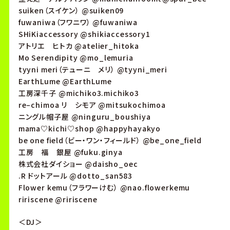
suiken（スイケン） @suiken09
fuwaniwa（フワニワ） @fuwaniwa
SHiKiaccessory @shikiaccessory1
アトリエ ヒトカ @atelier_hitoka
Mo Serendipity @mo_lemuria
tyyni meri（テューニ メリ） @tyyni_meri
EarthLume @EarthLume
工房深千子 @michiko3.michiko3
re–chimoa リ シモア @mitsukochimoa
ニングル帽子屋 @ninguru_boushiya
mama♡kichi♡shop @happyhayakyo
be one field（ビー・ワン・フィールド） @be_one_field
工房 福 銀屋 @fuku.ginya
株式会社ダイショー @daisho_oec
.R ドットアール @dotto_san583
Flower kemu（フラワーけむ） @nao.flowerkemu
ririscene @ririscene
＜DJ＞