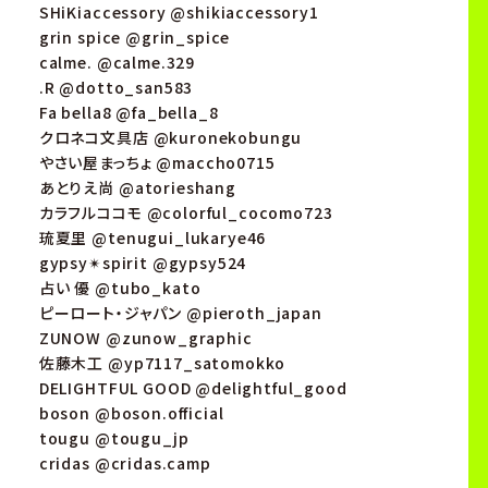
SHiKiaccessory @shikiaccessory1
grin spice @grin_spice
calme. @calme.329
.R @dotto_san583
Fa bella8 @fa_bella_8
クロネコ文具店 @kuronekobungu
やさい屋まっちょ @maccho0715
あとりえ尚 @atorieshang
カラフルココモ @colorful_cocomo723
琉夏里 @tenugui_lukarye46
gypsy✴︎spirit @gypsy524
占い 優 @tubo_kato
ピーロート・ジャパン @pieroth_japan
ZUNOW @zunow_graphic
佐藤木工 @yp7117_satomokko
DELIGHTFUL GOOD @delightful_good
boson @boson.official
tougu @tougu_jp
cridas @cridas.camp