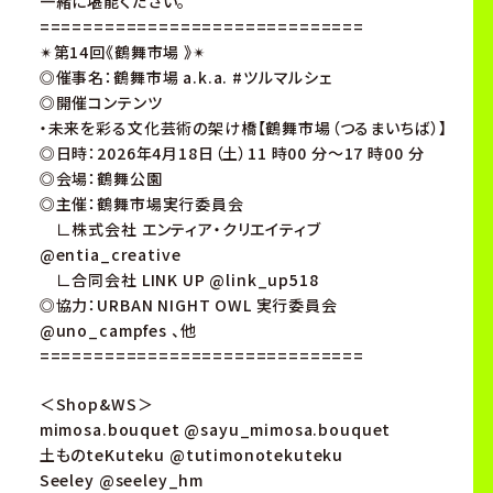
一緒に堪能ください。
==============================
✴︎第14回《鶴舞市場 》✴︎
◎催事名：鶴舞市場 a.k.a. #ツルマルシェ
◎開催コンテンツ
・未来を彩る文化芸術の架け橋【鶴舞市場（つるまいちば）】
◎日時：2026年4月18日（土）11 時00 分～17 時00 分
◎会場：鶴舞公園
◎主催：鶴舞市場実行委員会
∟株式会社 エンティア・クリエイティブ
@entia_creative
∟合同会社 LINK UP @link_up518
◎協力：URBAN NIGHT OWL 実行委員会
@uno_campfes 、他
==============================
＜Shop&WS＞
mimosa.bouquet @sayu_mimosa.bouquet
土ものteKuteku @tutimonotekuteku
Seeley @seeley_hm