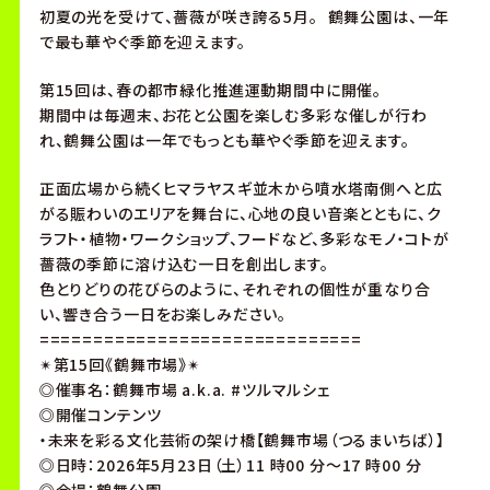
初夏の光を受けて、薔薇が咲き誇る5月。 鶴舞公園は、一年
で最も華やぐ季節を迎えます。
第15回は、春の都市緑化推進運動期間中に開催。
期間中は毎週末、お花と公園を楽しむ多彩な催しが行わ
れ、鶴舞公園は一年でもっとも華やぐ季節を迎えます。
正面広場から続くヒマラヤスギ並木から噴水塔南側へと広
がる賑わいのエリアを舞台に、心地の良い音楽とともに、ク
ラフト・植物・ワークショップ、フードなど、多彩なモノ・コトが
薔薇の季節に溶け込む一日を創出します。
色とりどりの花びらのように、それぞれの個性が重なり合
い、響き合う一日をお楽しみださい。
==============================
✴︎第15回《鶴舞市場》✴︎
◎催事名：鶴舞市場 a.k.a. #ツルマルシェ
◎開催コンテンツ
・未来を彩る文化芸術の架け橋【鶴舞市場（つるまいちば）】
◎日時：2026年5月23日（土）11 時00 分～17 時00 分