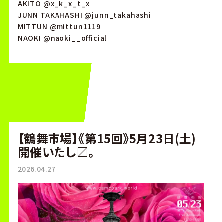
AKITO @x_k_x_t_x
JUNN TAKAHASHI @junn_takahashi
MITTUN @mittun1119
NAOKI @naoki__official
【鶴舞市場】《第15回》5月23日(土)
開催いたし〼。
2026.04.27