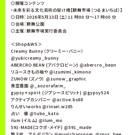
◎開催コンテンツ
・未来を彩る文化芸術の架け橋【鶴舞市場（つるまいちば）】
◎日時：2026年5月23日（土）11 時00 分～17 時00 分
◎会場：鶴舞公園
◎主催：鶴舞市場実行委員会
＜Shop&WS＞
Creamy Bunny（クリーミー・バニー）
@yukicreamy_bunny
ABERCRO BEAN (アバクロビーン) @abercro_bean
リユースきもの袖や @izumimi_kimono
ZUNOW（ズノウ） @zunow_graphic
青空農園 @_aozorafarm_
gypsy✴︎spirit (ジプシースピリット) @gypsy524
アクティブカンパニー @active.bs88
りんせいworks @rinsei.w285
占い 優 @tubo_kato
ilum (イルム) @ilum_mo
591-MADE(コクボ-メイド) @591_made
整え処 アルデバラン @munichanroom、@spur_bee