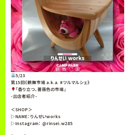
5/23
第15回《鶴舞市場 a.k.a. #ツルマルシェ》
「香り立つ、薔薇色の市場」
-出店者紹介-
＜SHOP＞
▷NAME：りんせいworks
▷Instagram： @rinsei.w285