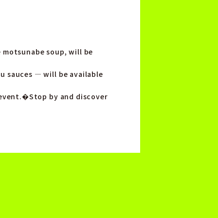
e motsunabe soup, will be
u sauces — will be available
e event.�Stop by and discover