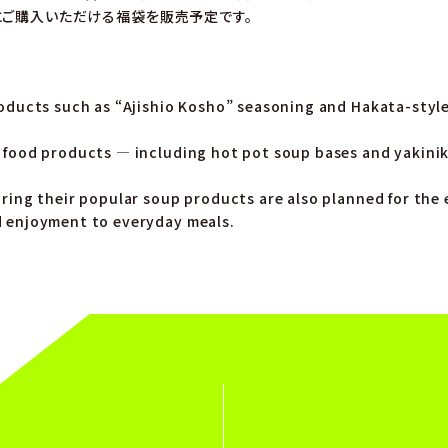
ご購入いただける福袋を販売予定です。
。
roducts such as “Ajishio Kosho” seasoning and Hakata-styl
 food products — including hot pot soup bases and yakinik
uring their popular soup products are also planned for th
d enjoyment to everyday meals.