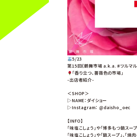
5/23
第15回《鶴舞市場 a.k.a. #ツルマ
「香り立つ、薔薇色の市場」
-出店者紹介-
＜SHOP＞
▷NAME：ダイショー
▷Instagram： @daisho_oec
【INFO】
「味塩こしょう」や「博多もつ鍋スー
「味塩こしょう」や「鍋スープ」、「