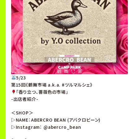
5/23
第15回《鶴舞市場 a.k.a. #ツルマルシェ》
「香り立つ、薔薇色の市場」
-出店者紹介-
＜SHOP＞
▷NAME：ABERCRO BEAN (アバクロビーン)
▷Instagram： @abercro_bean