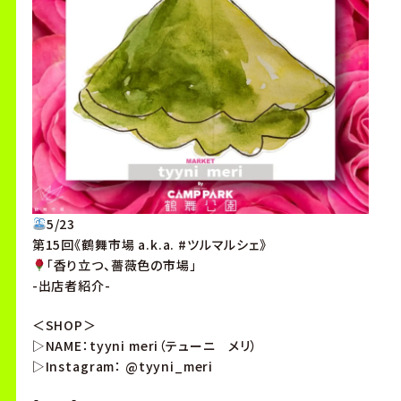
5/23
第15回《鶴舞市場 a.k.a. #ツルマルシェ》
「香り立つ、薔薇色の市場」
-出店者紹介-
＜SHOP＞
▷NAME：tyyni meri（テューニ メリ）
▷Instagram： @tyyni_meri