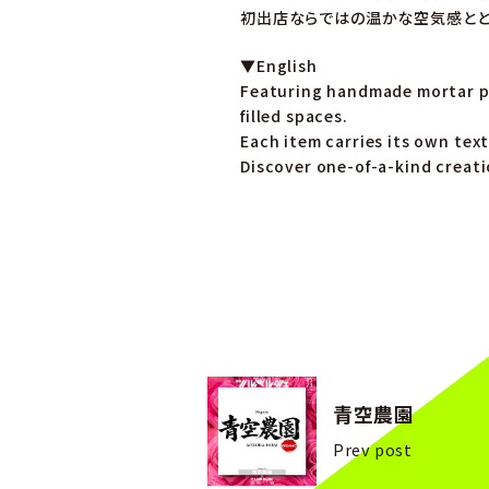
初出店ならではの温かな空気感とと
▼English
Featuring handmade mortar pl
filled spaces.
Each item carries its own tex
Discover one-of-a-kind creati
青空農園
Prev post