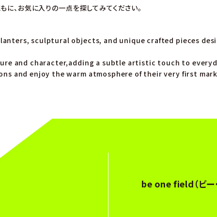
もに、お気に入りの一点を探してみてください。
anters, sculptural objects, and unique crafted pieces de
ture and character,adding a subtle artistic touch to everyd
ons and enjoy the warm atmosphere of their very first mar
be one field（