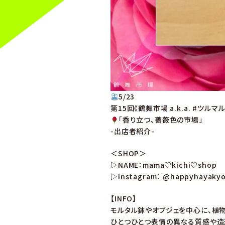
5/23
第15回《鶴舞市場 a.k.a. #ツルマ
「香り立つ、薔薇色の市場」
-出店者紹介-
＜SHOP＞
▷NAME：mama♡kichi♡shop
▷Instagram： @happyhayaky
【INFO】
モルタル鉢やオブジェを中心に、植
ひとつひとつ表情の異なる質感や造