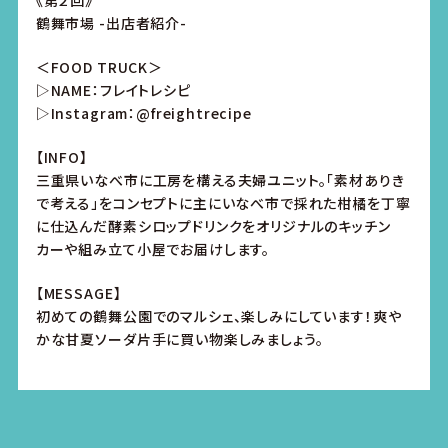
《第２回》
鶴舞市場 -出店者紹介-
＜FOOD TRUCK＞
▷NAME：フレイトレシピ
▷Instagram：@freightrecipe
【INFO】
三重県いなべ市に工房を構える夫婦ユニット。「素材ありき
で考える」をコンセプトに主にいなべ市で採れた柑橘を丁寧
に仕込んだ酵素シロップドリンクをオリジナルのキッチン
カーや組み立て小屋でお届けします。
【MESSAGE】
初めての鶴舞公園でのマルシェ、楽しみにしています！爽や
かな甘夏ソーダ片手に買い物楽しみましょう。