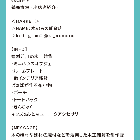
《第３回》
鶴舞市場 -出店者紹介-
＜MARKET＞
▷NAME：木のもの雑貨店
▷Instagram： @ki_nomono
【INFO】
端材活用の木工雑貨
・ミニハウスオブジェ
・ルームプレート
・他インテリア雑貨
ばぁばが作る布小物
・ポーチ
・トートバッグ
・きんちゃく
キッズ&おとなユニークアクセサリー
【MESSAGE】
木の端材や建材の廃材などを活用した木工雑貨を制作販