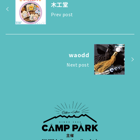
木工堂
Prev post
waodd
Next post
主催