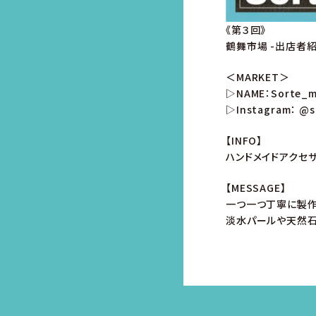
《第３回》
鶴舞市場 -出店者紹
＜MARKET＞
▷NAME：Sorte_
▷Instagram： @
【INFO】
ハンドメイドアクセ
【MESSAGE】
一つ一つ丁寧に製作
淡水パールや天然石