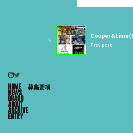
Cooper&Lim
Prev post
HOME
募集要項
NEWS
BRAND
ABOUT
ARCHIVE
ENTRY