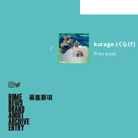
kurage.(くらげ)
Prev post
HOME
募集要項
NEWS
BRAND
ABOUT
ARCHIVE
ENTRY