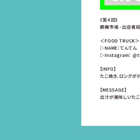
《第４回》
鶴舞市場 -出店者紹
＜FOOD TRUCK＞
▷NAME：てんてん
▷Instagram：
@t
【INFO】
たこ焼き、ロングポ
【MESSAGE】
出汁が美味しいたこ