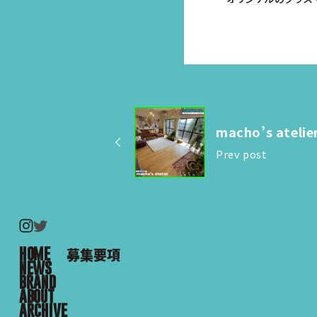
macho’s atelie
Prev post
HOME
募集要項
NEWS
BRAND
ABOUT
ARCHIVE