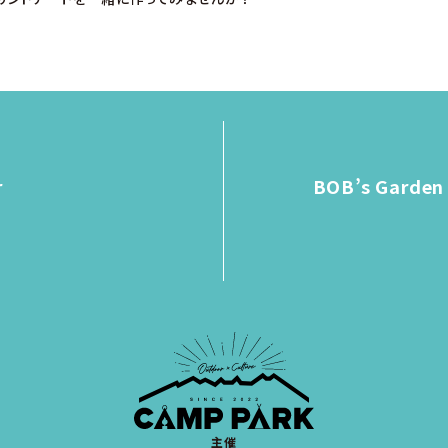
r
BOB’s Gard
主催