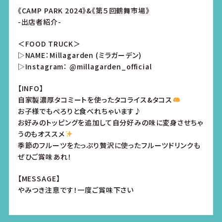
《CAMP PARK 2024》&《第５回鶴舞市場》
-出店者紹介-
＜FOOD TRUCK＞
▷NAME：Millagarden (ミラガーデン)
▷Instagram：
@millagarden_official
【INFO】
自家製濃厚タコミートを使ったタコライス&タコス
お子様でもぺろりと食べれちゃいます♪
お好みのトッピングを追加して自分好みの味に変身させちゃ
うのもオススメ
季節のフルーツをたっぷり贅沢に使ったフルーツドリンクも
ぜひご賞味あれ！
【MESSAGE】
やみつき注意です！一度ご賞味下さい