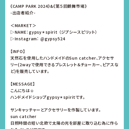
《CAMP PARK 2024》&《第５回鶴舞市場》
-出店者紹介-
＜MARKET＞
▷NAME：gypsy✴︎spirit （ジプシースピリット）
▷Instagram：
@gypsy524
【INFO】
天然石を使用したハンドメイドのSun catcher、アクセサ
リー(2wayで使用できるブレスレット＆チョーカー、ピアスな
ど)を販売しています。
【MESSAGE】
こんにちは☺︎
ハンドメイドショップgypsy✴︎spiritです。
サンキャッチャーとアクセサリーを作製しています。
sun catcher
日照時間の短い北欧で太陽の光を部屋に取り込む為に作ら