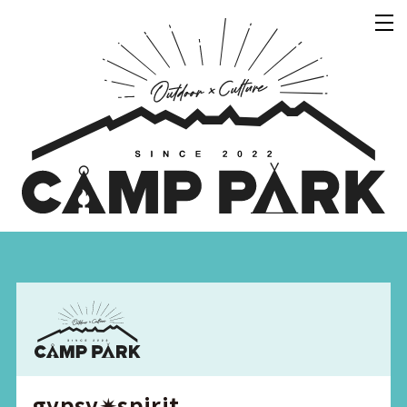
gypsy✴︎spirit