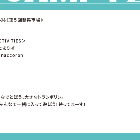
024》&《第５回鶴舞市場》
TIVITIES＞
たまりば
inaccoron
んなでとぼう、大きなトランポリン。
ーみんなで一緒に入って遊ぼう！待ってまーす！