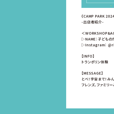
《CAMP PARK 2
-出店者紹介-
＜WORKSHOP&AC
▷NAME：子どもの
▷Instagram：
@r
【INFO】
トランポリン体験
【MESSAGE】
とべ！宇宙まで！み
フレンズ、ファミリ