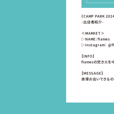
《CAMP PARK 2
-出店者紹介-
＜MARKET＞
▷NAME：flames
▷Instagram：
@f
【INFO】
flamesの焚き火
【MESSAGE】
直接お会いできるの