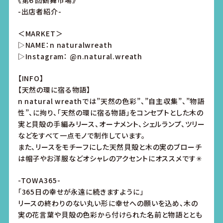
《第６回鶴舞市場》
-出店者紹介-
＜MARKET＞
▷NAME：n naturalwreath
▷Instagram： @n.natural.wreath
【INFO】
【天然の環に宿る物語】
n natural wreathでは”天然の色彩”、”自主収集”、”物語
性”、に拘り、「天然の環に宿る物語」をコンセプトとした木の
実と貝殻の手編みリース、オーナメント、シェルランプ、ツリー
などをすべて一点モノで制作しています。
また、リースをモチーフにした天然貝殻と木の実のブローチ
は帽子やお洋服などオシャレのアクセントにオススメです✳︎
-TOWA365-
「365日の幸せが永遠に続きますように」
リースの終わりのない丸い形に幸せへの願いを込め、木の
実の花言葉や貝殻の色彩から付けられた名前と物語ととも