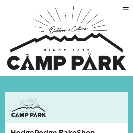
HodgePodge BakeShop