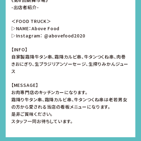
《第６回鶴舞市場》
-出店者紹介-
＜FOOD TRUCK＞
▷NAME：Above Food
▷Instagram： @abovefood2020
【INFO】
自家製霜降牛タン串、霜降カルビ串、牛タンつくね串、肉巻
きおにぎり、生ブラジリアンソーセージ、生搾りみかんジュー
ス
【MESSAGE】
お肉専門店のキッチンカーになります。
霜降り牛タン串、霜降カルビ串、牛タンつくね串は老若男女
の方から愛される当店の看板メニューになります。
是非ご賞味ください。
スタッフ一同お待ちしています。