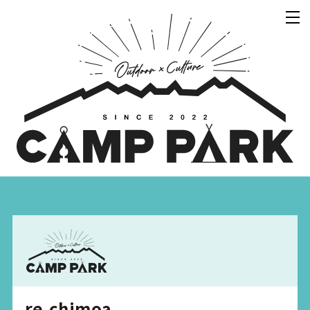
re.chimoa