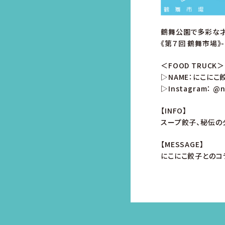
鶴舞公園で多彩な
《第７回 鶴舞市場》
＜FOOD TRUCK＞
▷NAME：にこにこ
▷Instagram：
@n
【INFO】
スープ餃子、秘伝の
【MESSAGE】
にこにこ餃子とのコ