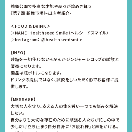
鶴舞公園で多彩な才能や品々が煌めき舞う
《第７回 鶴舞市場》-出店者紹介-
＜FOOD & DRINK＞
▷NAME：Healthseed Smile（ヘルシードスマイル）
▷Instagram：
@healthseedsmile
【INFO】
砂糖を一切使わないらかんかジンジャーシロップの試飲と
販売になります。
商品は瓶ボトルになります。
ドリンクの提供ではなく、試飲をしいただく形でお客様に提
供します。
【MESSAGE】
大切な人を守り、支える人の体を労い一つでも悩みを解決
したい。
自分よりも大切な存在のために頑張る人たちが忙しの中で
少しだけ立ち止まり自分自身に「お疲れ様」と声をかける。