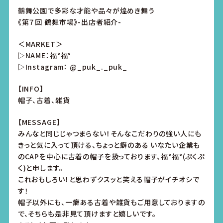
鶴舞公園で多彩な才能や品々が煌めき舞う
《第７回 鶴舞市場》-出店者紹介-
＜MARKET＞
▷NAME：福°福°
▷Instagram：
@_puk_._puk_
【INFO】
帽子、古着、雑貨
【MESSAGE】
みんなと同じじゃつまらない！そんなこだわりの強い人にも
きっと気に入って頂ける、ちょっと癖のある いなたい企業も
のCAPを中心に古着の帽子を扱っております、福°福°(ぷくぷ
く)と申します。
これおもしろい！と思わずクスッと笑える帽子がイチオシで
す！
帽子以外にも、一癖ある古着や雑貨もご用意しておりますの
で、そちらも是非見て頂けますと嬉しいです。