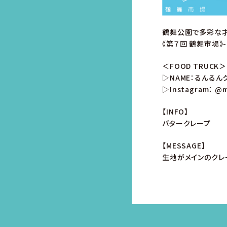
鶴舞公園で多彩な
《第７回 鶴舞市場》
＜FOOD TRUCK＞
▷NAME：るんるん
▷Instagram：
@m
【INFO】
バタークレープ
【MESSAGE】
生地がメインのクレ