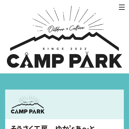
そうさく工房 ゆか’sあ～と