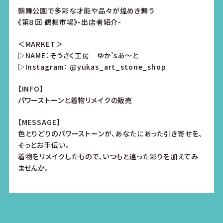
鶴舞公園で多彩な才能や品々が煌めき舞う
《第８回 鶴舞市場》-出店者紹介-
＜MARKET＞
▷NAME：そうさく工房 ゆか’sあ～と
▷Instagram：
@yukas_art_stone_shop
【INFO】
パワーストーンと着物リメイクの販売
【MESSAGE】
色とりどりのパワーストーンが、あなたにあった引き寄せを、
そっとお手伝い。
着物をリメイクしたもので、いつもと違った彩りを加えてみ
ませんか。