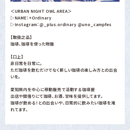
＜URBAN NIGHT OWL AREA＞
▷NAME：+Ordinary
▷Instagram：
@_plus.ordinary
@uno_campfes
【取扱之品】
珈琲、珈琲を使った物販
【口上】
非日常を日常に。
ただ珈琲を飲むだけでなく新しい珈琲の楽しみ方との出会
いを。
愛知県内を中心に移動販売で活動する珈琲屋
出店や間借りにて珈琲、お酒、甘味を提供してます。
珈琲が飲める！との出会いや、日常的に飲みたい珈琲を淹
れてます。