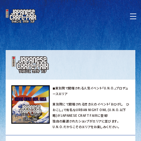
◼︎東別院で開催される人気イベント「U.N.O.」プロデュ
ースエリア
東別院にて開催される焚き火のイベント「おひがし ひ
おこし」で有名なURBAN NIGHT OWL (U.N.O.以下
略)がJAPANESE CRAFT FAIRに登場！
独自の厳選されたショップがエリアに並びます。
U.N.O.だからこそのエリアをお楽しみください。