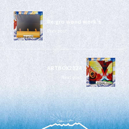
Re:gro wood work’s
Prev post
ARTBOX2024
Next post