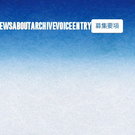
募集要項
EWS
ABOUT
ARCHIVE
VOICE
ENTRY