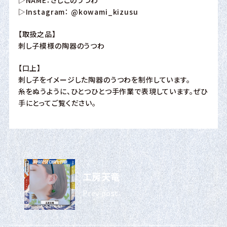
▷Instagram：
@kowami_kizusu
【取扱之品】
刺し子模様の陶器のうつわ
【口上】
刺し子をイメージした陶器のうつわを制作しています。
糸をぬうように、ひとつひとつ手作業で表現しています。ぜひ
手にとってご覧ください。
工房天竜
Prev post