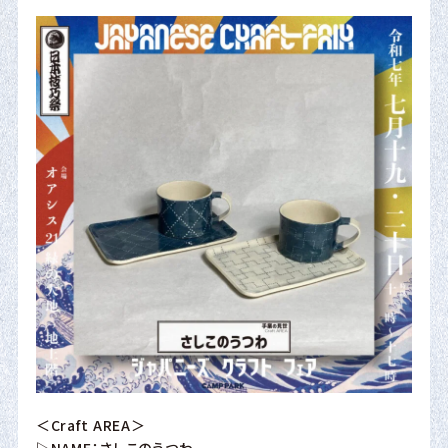
＜Craft AREA＞
▷NAME：さしこのうつわ