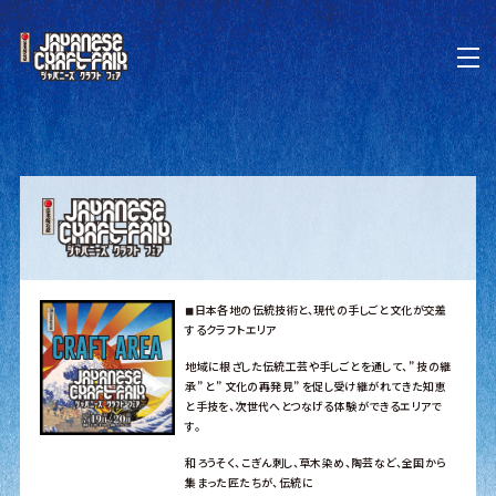
◼︎日本各地の伝統技術と、現代の手しごと文化が交差
するクラフトエリア
地域に根ざした伝統工芸や手しごとを通して、” 技の継
承” と” 文化の再発見” を促し受け継がれてきた知恵
と手技を、次世代へとつなげる体験ができるエリアで
す。
和ろうそく、こぎん刺し、草木染め、陶芸など、全国から
集まった匠たちが、伝統に