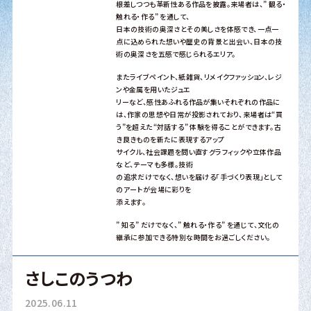
根差しつつも革新性ある作品を披露。来場者は、” 観る・
触れる・作る” を通して、
日本の技術の奥深さとその美しさを体感でき、一点一
点に込められた想いや歴史の背景と出会い、日本の技
術の奥深さを五感で感じられるエリア。
またライブペイント、紙雑貨、リメイクファッション、レジ
ンや金属を用いたジュエ
リーなど、感性あふれる作品が集いそれぞれの作品に
は、作家の思想や日常が投影されており、来場者は“買
う”を超えた“対話する” 体験を得ることができます。古
き良きものを新たに表現するアップ
サイクル、社会課題を問い直すグラフィックや立体作品
など、テーマも多様。技術
の追求だけでなく、想いを届ける「手づくり表現」として
のアートが会場に彩りを
添えます。
” 知る” だけでなく、” 触れる・作る” を通じて、文化の
継承に参加できる特別な時間をお過ごしください。
さしこのうつわ
2025.06.11