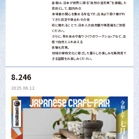
盆栽は、日本が世界に誇る“自然の造形美”を凝縮した
芸術として、国内外の
来場者の関心を集める存在です。古来より受け継がれ
てきた剪定や鉢合わせの技
術に触れることで、日本人の自然観や美意識をご体感
ください。
さらに、草木染めや香りづくりのワークショップなど、五
感で自然とふれあえる
体験も充実。
地域の植物文化に根ざした暮らしの楽しみを再発見で
きる空間をお楽しみください。
8.246
2025.06.12