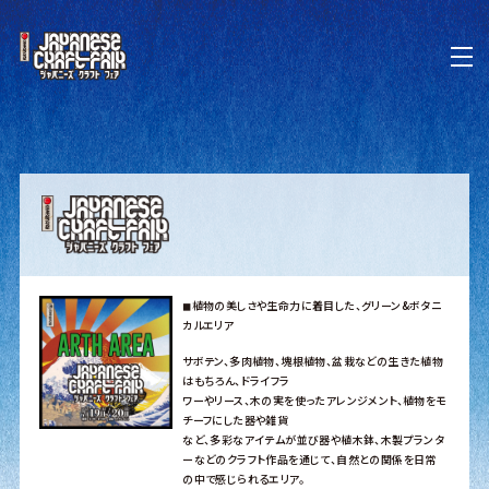
◼︎植物の美しさや生命力に着目した、グリーン&ボタニ
カルエリア
サボテン、多肉植物、塊根植物、盆栽などの生きた植物
はもちろん、ドライフラ
ワーやリース、木の実を使ったアレンジメント、植物をモ
チーフにした器や雑貨
など、多彩なアイテムが並び器や植木鉢、木製プランタ
ーなどのクラフト作品を通じて、自然との関係を日常
の中で感じられるエリア。