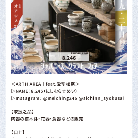
＜ARTH AREA｜feat.愛珍植祭＞
▷NAME：8.246（にしむら☆めい）
▷Instagram：
@meiching246
@aichinn_syokusai
【取扱之品】
陶器の植木鉢・花器・食器などの販売
【口上】