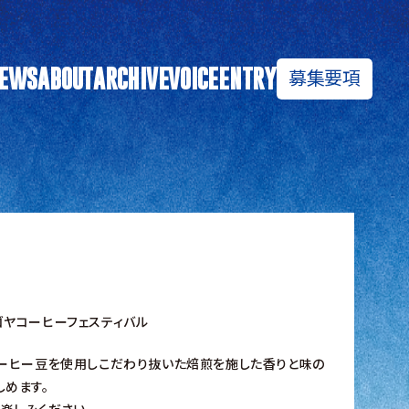
募集要項
EWS
ABOUT
ARCHIVE
VOICE
ENTRY
ゴヤコーヒーフェスティバル
されたコーヒー豆を使用しこだわり抜いた焙煎を施した香りと味の
しめます。