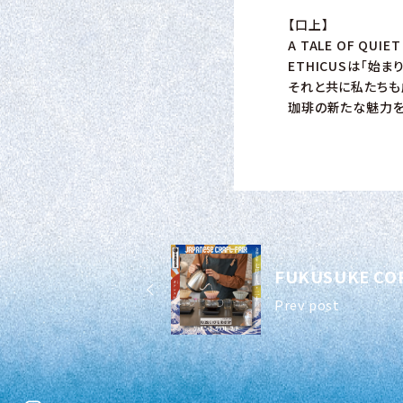
【口上】
A TALE OF QUIE
ETHICUSは「始
それと共に私たちも
珈琲の新たな魅力を
FUKUSUKE CO
Prev post