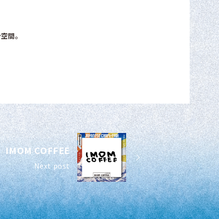
や空間。
IMOM COFFEE
Next post