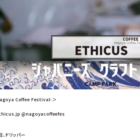
goya Coffee Festival-＞
S
hicus.jp
@nagoyacoffeefes
豆、ドリッパー