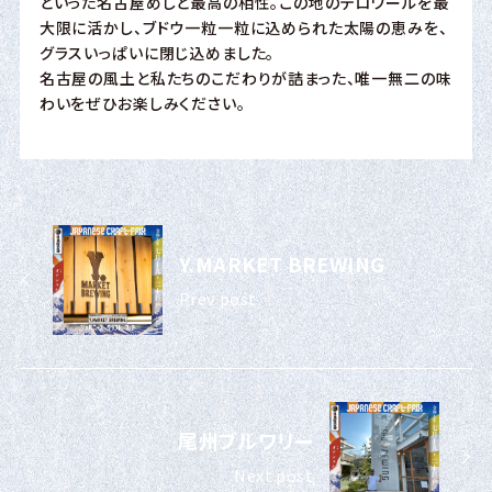
といった名古屋めしと最高の相性。この地のテロワールを最
大限に活かし、ブドウ一粒一粒に込められた太陽の恵みを、
グラスいっぱいに閉じ込めました。
名古屋の風土と私たちのこだわりが詰まった、唯一無二の味
わいをぜひお楽しみください。
Y.MARKET BREWING
Prev post
尾州ブルワリー
Next post