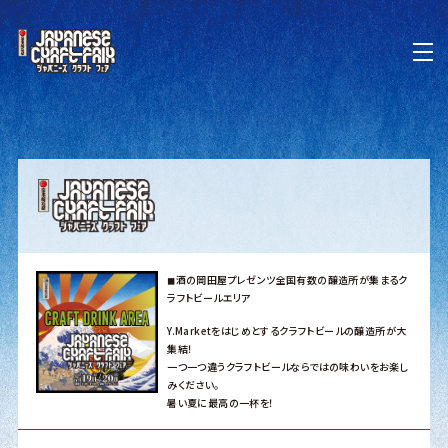
◼︎酒の岡田屋プレゼンツ全国有数の醸造所が集まるク
ラフトビールエリア
Y.Marketをはじめとするクラフトビールの醸造所が大
集結！
一つ一つ違うクラフトビールならではの味わいをお楽し
みください。
暑い夏に最高の一杯を！