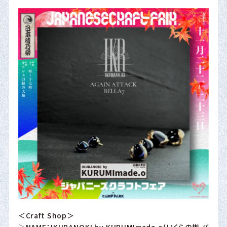
＜Craft Shop＞
▷NAME：IKURANOKI by KURUMImade.o(いくらの樹 バ