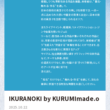
根差しつつも革新性ある作品を披露。来場者は、” 観る・
触れる・作る” を通して、
日本の技術の奥深さとその美しさを体感でき、一点一
点に込められた想いや歴史の背景と出会い、日本の技
術の奥深さを五感で感じられるエリア。
またライブペイント、紙雑貨、リメイクファッション、レジ
ンや金属を用いたジュエ
リーなど、感性あふれる作品が集いそれぞれの作品に
は、作家の思想や日常が投影されており、来場者は“買
う”を超えた“対話する” 体験を得ることができます。古
き良きものを新たに表現するアップ
サイクル、社会課題を問い直すグラフィックや立体作品
など、テーマも多様。技術
の追求だけでなく、想いを届ける「手づくり表現」として
のアートが会場に彩りを
添えます。
” 知る” だけでなく、” 触れる・作る” を通じて、文化の
継承に参加できる特別な時間をお過ごしください。
IKURANOKI by KURUMImade.o
2025.10.22