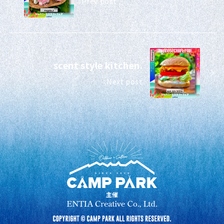
Prev post
scent style kitchen.
Next post
主催