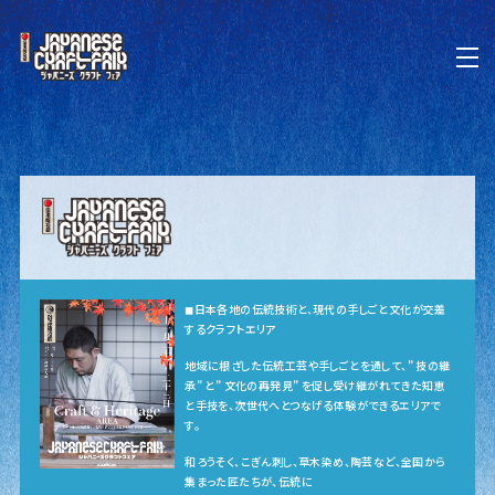
◼︎日本各地の伝統技術と、現代の手しごと文化が交差
するクラフトエリア
地域に根ざした伝統工芸や手しごとを通して、” 技の継
承” と” 文化の再発見” を促し受け継がれてきた知恵
と手技を、次世代へとつなげる体験ができるエリアで
す。
和ろうそく、こぎん刺し、草木染め、陶芸など、全国から
集まった匠たちが、伝統に