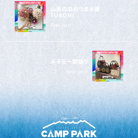
山里の染めつまみ屋
TUBOMI
Prev post
みそら一閑張り
Next post