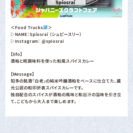
＜Food Trucks
＞
▷NAME：Spíosraí （シュピースリー）
▷Instagram：
@spiosrai
【Iifo】
酒粕と糀調味料を使った和風スパイスカレー
【Message】
知多の銘酒「白老」の純米吟醸酒粕をベースに仕立てた、蔵
元公認の和印折衷スパイスカレーです。
独自配合のスパイスが酒粕の風味と和出汁の旨味を引き立
て、こどもから大人まで楽しめます。