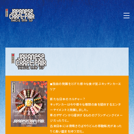
◼︎独自の発展をとげた様々な食が並ぶキッチンカーエ
リア
新たな日本のカルチャー？
キッチンカーは今や様々な種類の食を提供するエンタ
ーテイメントと発展しました。
車のデザインから提供するもののブランディングイメー
ジだったりと。
古来日本には夜鳴きそばやうどんの移動販売があった
りと長い歴史を持つ文化。