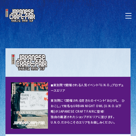
◼︎東別院で開催される人気イベント「U.N.O.」プロデュ
ースエリア
東別院にて開催される焚き火のイベント「おひがし ひ
おこし」で有名なURBAN NIGHT OWL (U.N.O.以下
略)がJAPANESE CRAFT FAIRに登場！
独自の厳選されたショップがエリアに並びます。
U.N.O.だからこそのエリアをお楽しみください。