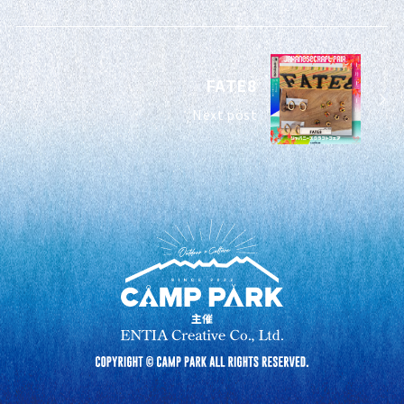
FATE8
Next post
主催