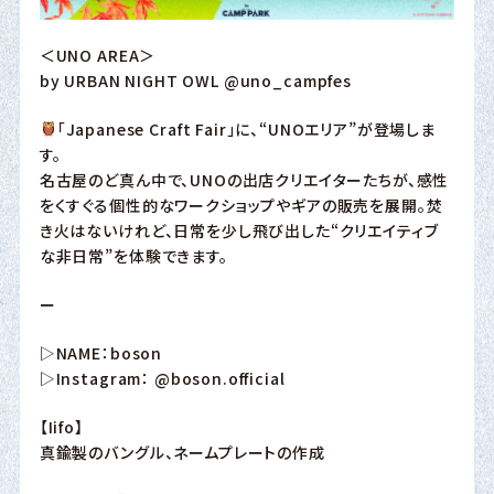
＜UNO AREA＞
by URBAN NIGHT OWL
@uno_campfes
「Japanese Craft Fair」に、“UNOエリア”が登場しま
す。
名古屋のど真ん中で、UNOの出店クリエイターたちが、感性
をくすぐる個性的なワークショップやギアの販売を展開。焚
き火はないけれど、日常を少し飛び出した“クリエイティブ
な非日常”を体験できます。
ー
▷NAME：boson
▷Instagram：
@boson.official
【Iifo】
真鍮製のバングル、ネームプレートの作成