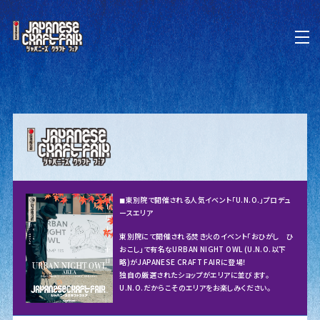
◼︎東別院で開催される人気イベント「U.N.O.」プロデュ
ースエリア
東別院にて開催される焚き火のイベント「おひがし ひ
おこし」で有名なURBAN NIGHT OWL (U.N.O.以下
略)がJAPANESE CRAFT FAIRに登場！
独自の厳選されたショップがエリアに並びます。
U.N.O.だからこそのエリアをお楽しみください。