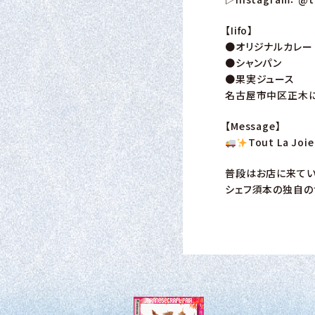
【Iifo】
●オリジナルカレー
●シャンパン
●果実ジュース
名古屋市中区正木にあ
【Message】
Tout La J
普段はお店に来てい
シェフ須本の独自の