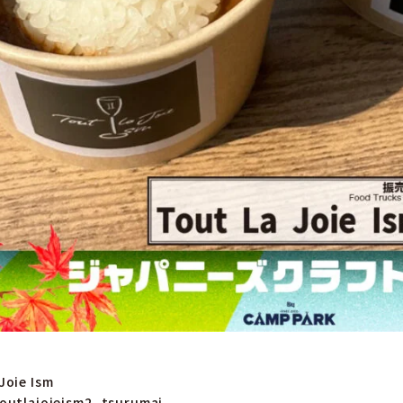
oie Ism
outlajoieism2_tsurumai