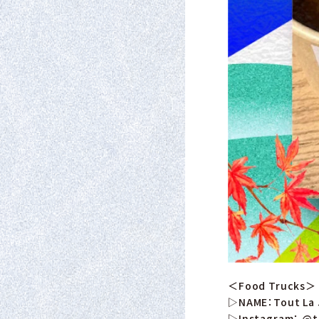
＜Food Trucks＞
▷NAME：Tout La J
▷Instagram：
@t