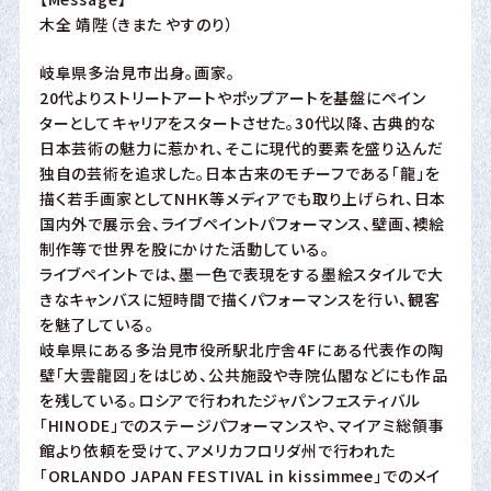
木全 靖陛（きまた やすのり）
岐阜県多治見市出身。画家。
20代よりストリートアートやポップアートを基盤にペイン
ターとしてキャリアをスタートさせた。30代以降、古典的な
日本芸術の魅力に惹かれ、そこに現代的要素を盛り込んだ
独自の芸術を追求した。日本古来のモチーフである「龍」を
描く若手画家としてNHK等メディアでも取り上げられ、日本
国内外で展示会、ライブペイントパフォーマンス、壁画、襖絵
制作等で世界を股にかけた活動している。
ライブペイントでは、墨一色で表現をする墨絵スタイルで大
きなキャンバスに短時間で描くパフォーマンスを行い、観客
を魅了している。
岐阜県にある多治見市役所駅北庁舎4Fにある代表作の陶
壁「大雲龍図」をはじめ、公共施設や寺院仏閣などにも作品
を残している。ロシアで行われたジャパンフェスティバル
「HINODE」でのステージパフォーマンスや、マイアミ総領事
館より依頼を受けて、アメリカフロリダ州で行われた
「ORLANDO JAPAN FESTIVAL in kissimmee」でのメイ