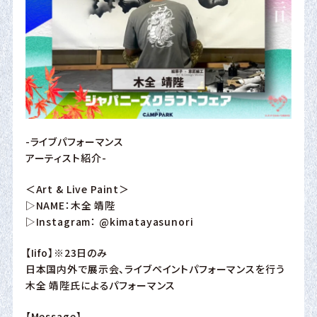
-ライブパフォーマンス
アーティスト紹介-
＜Art & Live Paint＞
▷NAME：木全 靖陛
▷Instagram：
@kimatayasunori
【Iifo】※23日のみ
日本国内外で展示会、ライブペイントパフォーマンスを行う
木全 靖陛氏によるパフォーマンス
【Message】