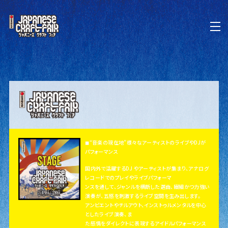
◼︎“音楽の現在地”様々なアーティストのライブやDJが
パフォーマンス
国内外で活躍するDJ やアーティストが集まり、アナログ
レコードでのプレイやライブパフォーマ
ンスを通して、ジャンルを横断した選曲、繊細かつ力強い
演奏が、五感を刺激するライブ空間を生み出します。
アンビエントやチルアウト、インストゥルメンタルを中心
としたライブ演奏、ま
た感情をダイレクトに表現するアイドルパフォーマンス