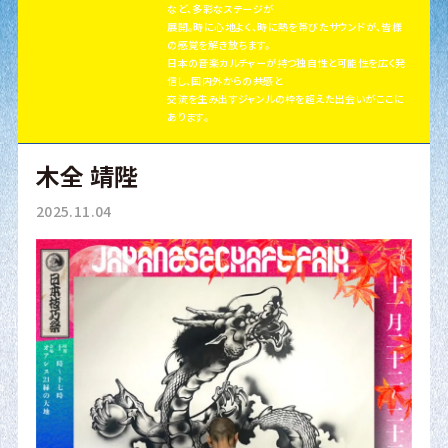
など、多彩なステージが
展開。時に心地よく、時に熱を帯びたサウンドが、皆様
の感覚を解き放ちます。
日本の音楽カルチャーが持つ独自性と可能性を広く発
信し、国内外からの共感と
交流を生み出すジャンルの枠を超えた出会いがここに
あります。
木全 靖陛
2025.11.04