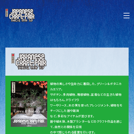
植物の美しさや生命力に着目した、グリーン＆ボタニカ
ルエリア。
サボテン、多肉植物、塊根植物、盆栽などの生きた植物
はもちろん、ドライフラ
ワーやリース、木の実を使ったアレンジメント、植物をモ
チーフにした器や雑貨
など、多彩なアイテムが並びます。
器や植木鉢、木製プランターなどのクラフト作品を通じ
て、自然との関係を日常
の中で感じられる提案を行います。