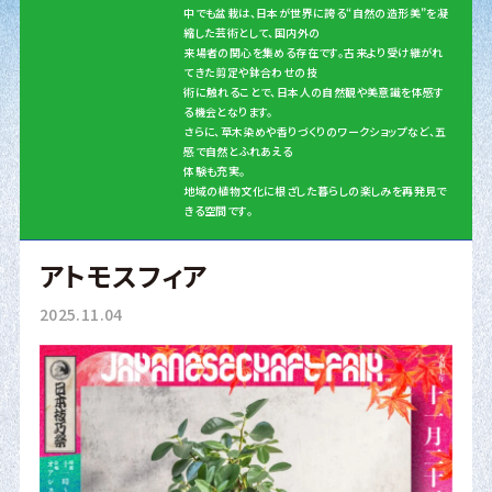
中でも盆栽は、日本が世界に誇る“自然の造形美”を凝
縮した芸術として、国内外の
来場者の関心を集める存在です。古来より受け継がれ
てきた剪定や鉢合わせの技
術に触れることで、日本人の自然観や美意識を体感す
る機会となります。
さらに、草木染めや香りづくりのワークショップなど、五
感で自然とふれあえる
体験も充実。
地域の植物文化に根ざした暮らしの楽しみを再発見で
きる空間です。
アトモスフィア
2025.11.04