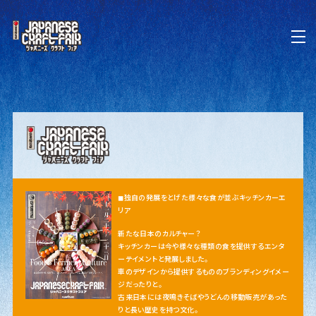
◼︎独自の発展をとげた様々な食が並ぶキッチンカーエ
リア
新たな日本のカルチャー？
キッチンカーは今や様々な種類の食を提供するエンタ
ーテイメントと発展しました。
車のデザインから提供するもののブランディングイメー
ジだったりと。
古来日本には夜鳴きそばやうどんの移動販売があった
りと長い歴史を持つ文化。