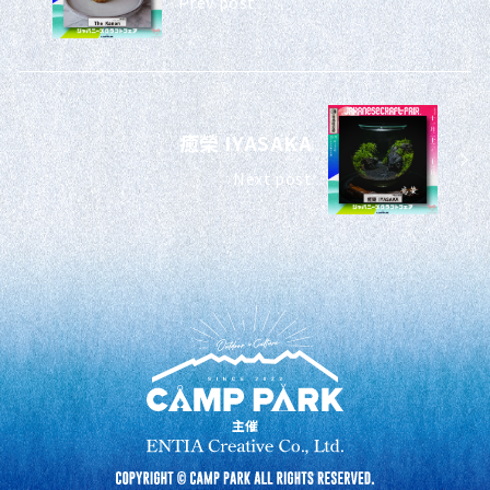
Prev post
癒榮 IYASAKA
Next post
主催