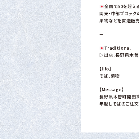
全国で50を超え
関東・中部ブロック
果物などを直送販売
ー
Traditional
▷出店：長野県木曽
【Iifo】
そば、漬物
【Message】
長野県木曽町開田高
年越しそばのご注文