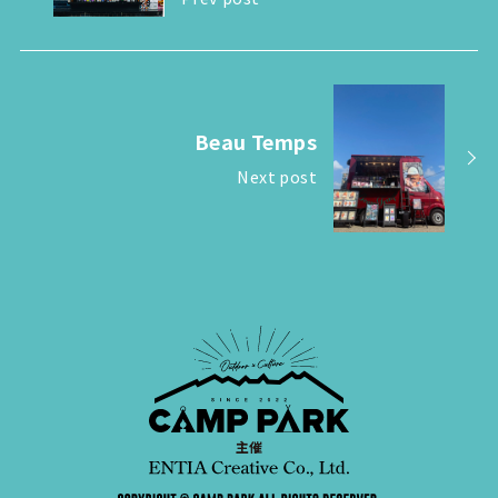
Beau Temps
Next post
主催