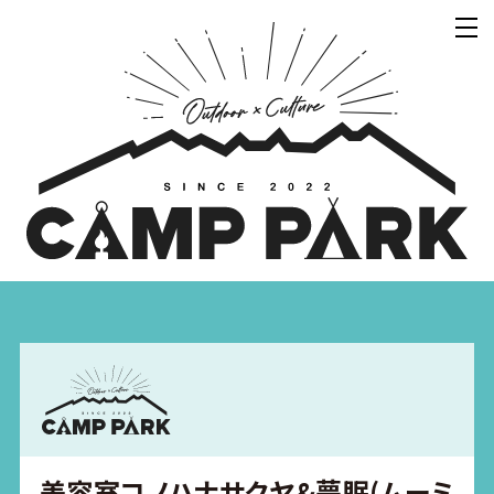
美容室コノハナサクヤ&夢眠(ムーミ