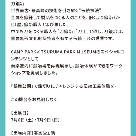
刀鍛冶
世界最古・最高峰の技術を引き継ぐ“伝統技法”
金属を鍛錬して製品をつくる人のことを、旧くより鍛治（か
じ）屋、鍛冶職人とよびました。
中でも刀をつくる職人を「刀鍛冶」「刀工」と称し、刀鍛冶は、
重要無形文化財保持者を有する伝統工芸の世界です。
CAMP PARK×TSURUMA PARK MUSEUMのスペシャルコ
ンテンツとして
奏楽堂内に鍛冶場を再現展示し、鍛冶体験ができるワーク
ショップを実現しました。
「鶴舞公園」で銘切りにチャレンジする伝統工芸体験を。
この機会をお見逃しなく！
【出展日】
7月8日（土）・7月9日（日）
【実施内容】奏楽堂１階