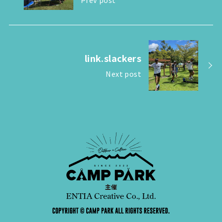
link.slackers
Next post
主催