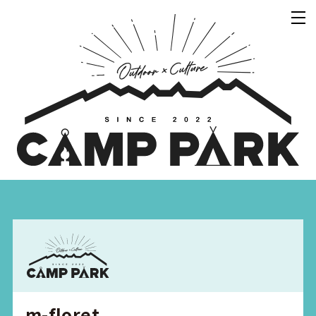
m-floret